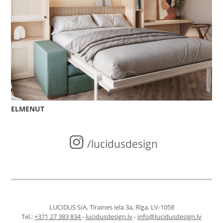
ELMENUT
/lucidusdesign
LUCIDUS SIA, Tīraines iela 3a, Rīga, LV-1058
Tel.:
+371 27 383 834
-
lucidusdesign.lv
-
info@lucidusdesign.lv