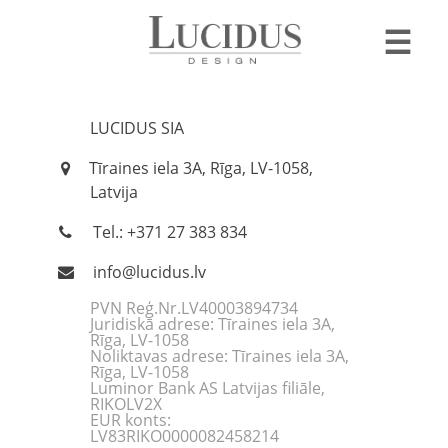
☰
LUCIDUS SIA
Tīraines iela 3A, Rīga, LV-1058,
Latvija
Tel.: +371 27 383 834
info@lucidus.lv
PVN Reģ.Nr.LV40003894734
Juridiskā adrese: Tīraines iela 3A,
Rīga, LV-1058
Noliktavas adrese: Tīraines iela 3A,
Rīga, LV-1058
Luminor Bank AS Latvijas filiāle,
RIKOLV2X
EUR konts:
LV83RIKO0000082458214