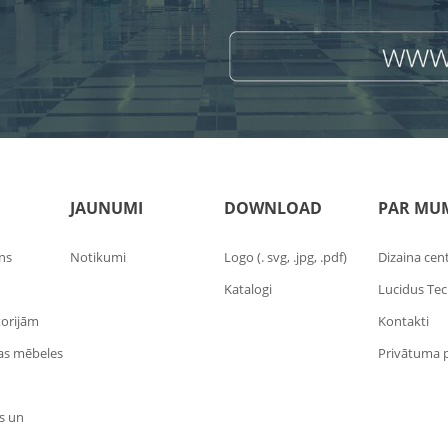
JAUNUMI
DOWNLOAD
PAR MU
ins
Notikumi
Logo (. svg, .jpg, .pdf)
Dizaina cen
Katalogi
Lucidus Te
torijām
Kontakti
las mēbeles
Privātuma p
s un