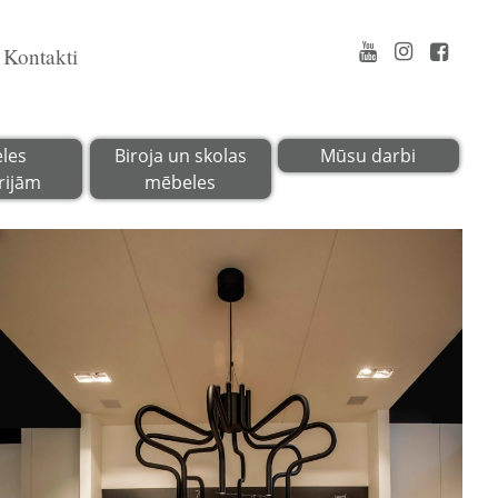
Kontakti
les
Biroja un skolas
Mūsu darbi
rijām
mēbeles