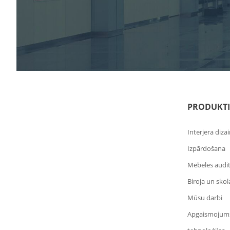
PRODUKTI
Interjera diza
Izpārdošana
Mēbeles audi
Biroja un sko
Mūsu darbi
Apgaismojum