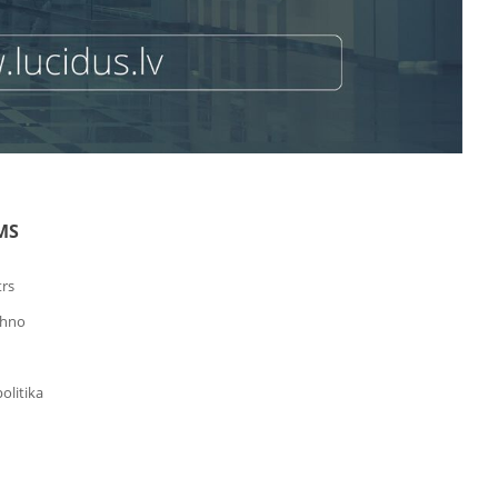
MS
trs
chno
olitika