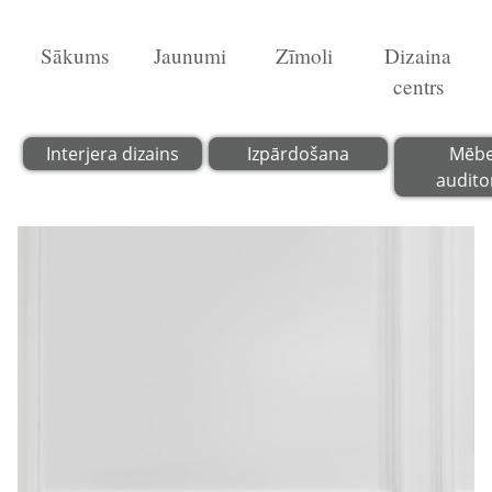
Sākums
Jaunumi
Zīmoli
Dizaina
centrs
Interjera dizains
Izpārdošana
Mēbe
audito