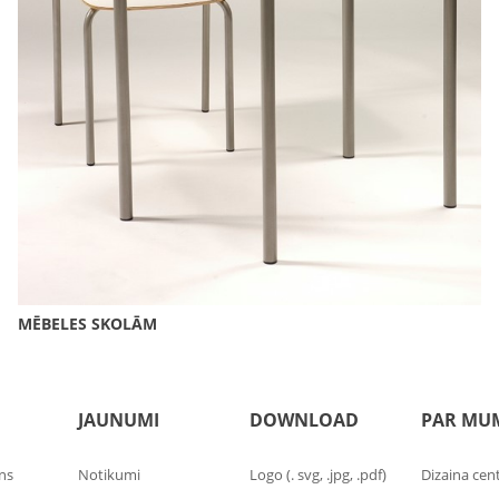
MĒBELES SKOLĀM
JAUNUMI
DOWNLOAD
PAR MU
ins
Notikumi
Logo (. svg, .jpg, .pdf)
Dizaina cen