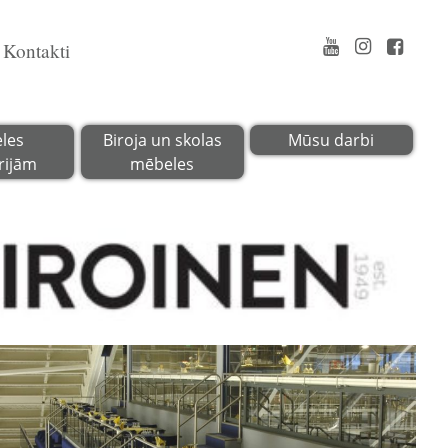
Kontakti
les
Biroja un skolas
Mūsu darbi
rijām
mēbeles