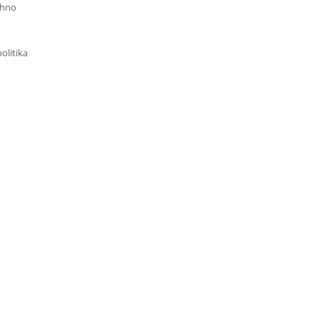
chno
olitika