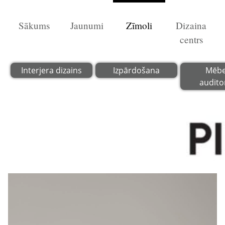
Sākums
Jaunumi
Zīmoli
Dizaina
centrs
Interjera dizains
Izpārdošana
Mēbe
audito