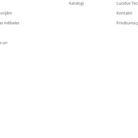
Katalogi
Lucidus Te
torijām
Kontakti
las mēbeles
Privātuma p
s un