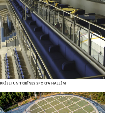
KRĒSLI UN TRIBĪNES SPORTA HALLĒM