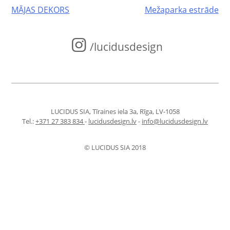
Post
MĀJAS DEKORS
Mežaparka estrāde
navigation
/lucidusdesign
LUCIDUS SIA, Tīraines iela 3a, Rīga, LV-1058
Tel.:
+371 27 383 834
-
lucidusdesign.lv
-
info@lucidusdesign.lv
© LUCIDUS SIA 2018