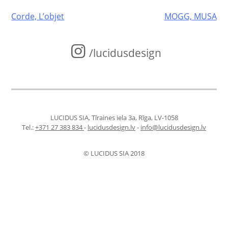
Post
Corde, L’objet
MOGG, MUSA
navigation
/lucidusdesign
LUCIDUS SIA, Tīraines iela 3a, Rīga, LV-1058
Tel.:
+371 27 383 834
-
lucidusdesign.lv
-
info@lucidusdesign.lv
© LUCIDUS SIA 2018