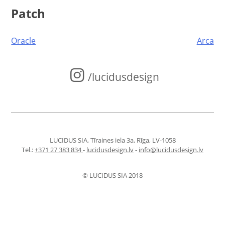
Patch
Post
Oracle
Arca
navigation
/lucidusdesign
LUCIDUS SIA, Tīraines iela 3a, Rīga, LV-1058
Tel.:
+371 27 383 834
-
lucidusdesign.lv
-
info@lucidusdesign.lv
© LUCIDUS SIA 2018