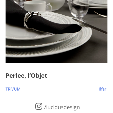
Perlee, l’Objet
Post
TRIVUM
Ilfari
navigation
/lucidusdesign