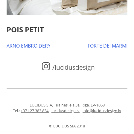
POIS PETIT
Post
ARNO EMBROIDERY
FORTE DEI MARMI
navigation
/lucidusdesign
LUCIDUS SIA, Tīraines iela 3a, Rīga, LV-1058
Tel.:
+371 27 383 834
-
lucidusdesign.lv
-
info@lucidusdesign.lv
© LUCIDUS SIA 2018