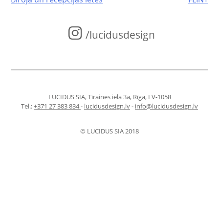
Post
navigation
/lucidusdesign
LUCIDUS SIA, Tīraines iela 3a, Rīga, LV-1058
Tel.:
+371 27 383 834
-
lucidusdesign.lv
-
info@lucidusdesign.lv
© LUCIDUS SIA 2018