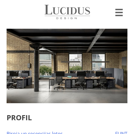
☰
PROFIL
Biroja un recepcijas letes
FLINT