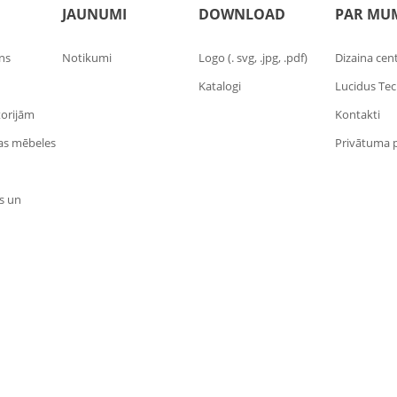
JAUNUMI
DOWNLOAD
PAR MU
ins
Notikumi
Logo (. svg, .jpg, .pdf)
Dizaina cen
Katalogi
Lucidus Te
torijām
Kontakti
las mēbeles
Privātuma p
s un