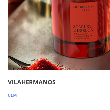
VILAHERMANOS
Post
ULIVI
navigation