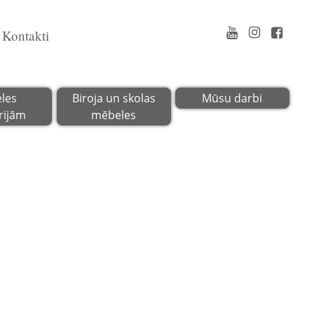
Kontakti
les
Biroja un skolas
Mūsu darbi
rijām
mēbeles