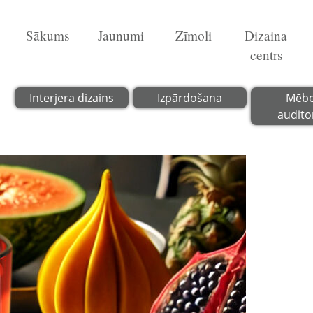
Sākums
Jaunumi
Zīmoli
Dizaina
centrs
Interjera dizains
Izpārdošana
Mēbe
audito