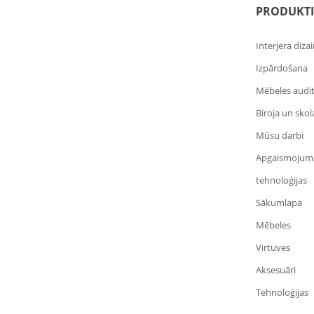
PRODUKTI
Interjera diza
Izpārdošana
Mēbeles audi
Biroja un sko
Mūsu darbi
Apgaismojum
tehnoloģijas
Sākumlapa
Mēbeles
Virtuves
Aksesuāri
Tehnoloģijas