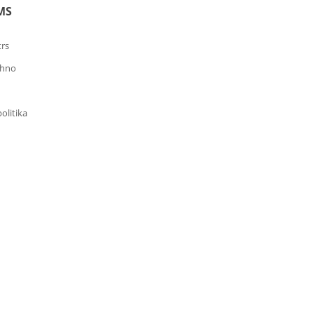
MS
trs
chno
olitika