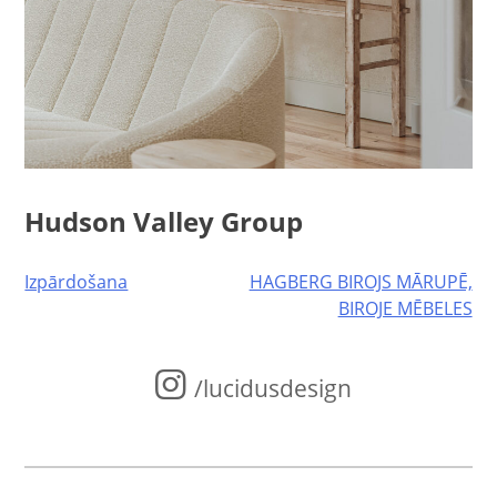
Hudson Valley Group
Post
Izpārdošana
HAGBERG BIROJS MĀRUPĒ,
BIROJE MĒBELES
navigation
/lucidusdesign