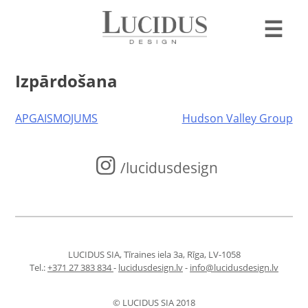
☰
Izpārdošana
Post
APGAISMOJUMS
Hudson Valley Group
navigation
/lucidusdesign
LUCIDUS SIA, Tīraines iela 3a, Rīga, LV-1058
Tel.:
+371 27 383 834
-
lucidusdesign.lv
-
info@lucidusdesign.lv
© LUCIDUS SIA 2018