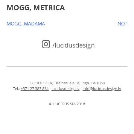
MOGG, METRICA
Post
MOGG, MADAMA
NOT
navigation
/lucidusdesign
LUCIDUS SIA, Tīraines iela 3a, Rīga, LV-1058
Tel.:
+371 27 383 834
-
lucidusdesign.lv
-
info@lucidusdesign.lv
© LUCIDUS SIA 2018