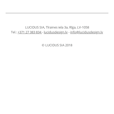
LUCIDUS SIA, Tīraines iela 3a, Rīga, LV-1058
Tel.:
+371 27 383 834
-
lucidusdesign.lv
-
info@lucidusdesign.lv
© LUCIDUS SIA 2018